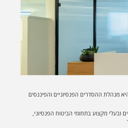
דרים (ישראל) סוכנות לביטוח (2003) בע"מ ח.פ 513465641 (מקבוצת הפניקס) הוקמה ב-1992 והיא מנהלת ההסדרים הפנסיוניים והפיננסים
 איציק עוז ומשה ששון ומוחזקת על ידי "הפניקס סוכנויות" ומעסיקה מעל ל-500 מומחים ובעלי מקצוע בתחומי הביטוח הפנסיוני,