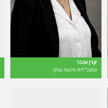
קרן ענבר
סמנכ"לית פיתוח עסקי