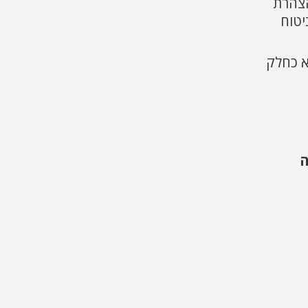
הצהרת
יטוח
א כחלק
ה