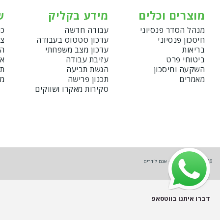
מוצרים וכלים
מידע בקליק
ש
מנהל הסדר פנסיוני
עבודה חדשה
כנ
חיסכון פנסיוני
עדכון סטטוס בעבודה
צו
בריאות
עדכון מצב משפחתי
הצ
ביטוחי פרט
עזיבת עבודה
אמ
השקעה וחיסכון
הגשת תביעה
תנ
מאמרים
תכנון פרישה
מד
סקירות מאקרו ושווקים
Copyright © 2026 - אגם לידרים
דברו איתנו בווטסאפ