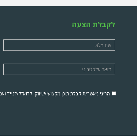
לקבלת הצעה
הריני מאשר/ת קבלת תוכן מקצועי/שיווקי לדוא"ל/לנייד וא