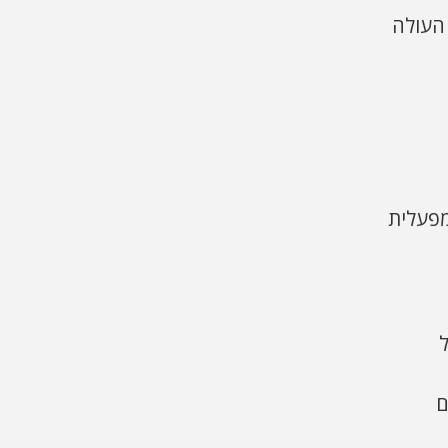
 העולה
מפעלית
ם