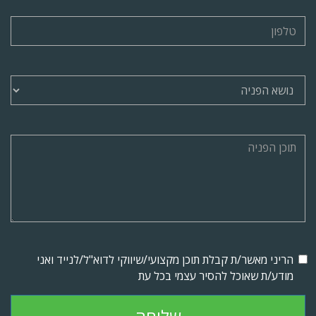
הריני מאשר/ת קבלת תוכן מקצועי/שיווקי לדוא"ל/לנייד ואני
מודע/ת שאוכל להסיר עצמי בכל עת