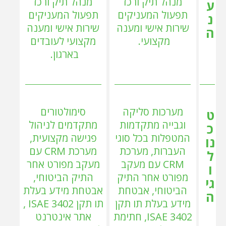
מנהל תיק ורכז
מנהל תיק ורכז
ע
תפעול המעניקים
תפעול המעניקים
נ
שירות אישי ומענה
שירות אישי ומענה
ה
מקצועי.
מקצועי לעובדים
בארגון.
מערכות סליקה
סימולטורים
ט
וגבייה מתקדמות
מתקדמים לניהול
כ
המטפלות בכל סוגי
פגישה מקצועית,
נו
העברות, מערכת
מערכת CRM עם
ל
CRM עם מעקב
מעקב מפורט אחר
ו
מפורט אחר התיק
התיק הביטוחי,
גי
הביטוחי, אבטחת
אבטחת מידע בעלת
ה
מידע בעלת תו תקן
תו תקן ISAE 3402 ,
ISAE 3402, חתימת
אתר אינטרנט