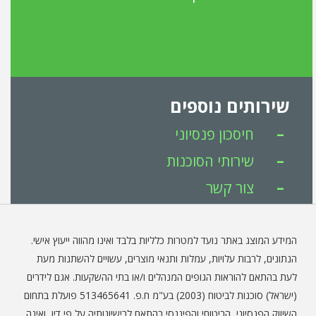
שירותים נוספים
חיסכון פנסיוני
שירותי הסוכנות
צור קשר
המידע המוצג באתר נועד למטרות כלליות בלבד ואינו מהווה ייעוץ אישי.
הנתונים, לרבות עלויות, עמלות ותנאי מוצרים, עשויים להשתנות מעת
לעת בהתאם להוראות הגופים המנהלים ו/או בתי ההשקעות. אגם לידרים
(ישראל) סוכנות לביטוח (2003) בע"מ ח.פ. 513465641 פועלת בתחום
השיווק הפנסיוני, הביטוחי והפיננסי בהתאם לרישיונותיה על פי דין, ואינה