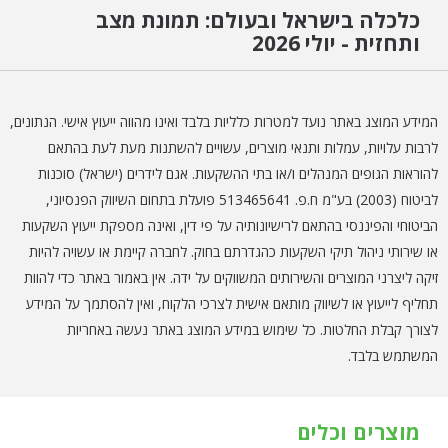
כלכלה בישראל ובעולם: תמונת מצב
ותחזית - יולי 2026
המידע המוצג באתר נועד למטרות כלליות בלבד ואינו מהווה ייעוץ אישי. הנתונים,
לרבות עלויות, עמלות ותנאי מוצרים, עשויים להשתנות מעת לעת בהתאם
להוראות הגופים המנהלים ו/או בתי ההשקעות. אגם לידרים (ישראל) סוכנות
לביטוח (2003) בע"מ ח.פ. 513465641 פועלת בתחום השיווק הפנסיוני,
הביטוחי והפיננסי בהתאם לרישיונותיה על פי דין, ואינה מספקת ייעוץ השקעות
או שירותי ניהול תיקי השקעות כהגדרתם בחוק. לחברה קיימת או עשויה להיות
זיקה ליצרני המוצרים והשירותים המשווקים על ידה. אין באמור באתר כדי להוות
תחליף לייעוץ או לשיווק מותאם אישית לצרכי הלקוח, ואין להסתמך על המידע
לצורך קבלת החלטות. כל שימוש במידע המוצג באתר נעשה באחריות
המשתמש בלבד.
מוצרים וכלים