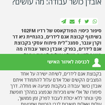
אובדן כושר עבודה: מה עושים?
סיפור כיסוי: הפודקאסט של רדיו 102FM
בשיתוף קבוצת אגם לידרים, בהנחיית גיא דר
וקרן ענבר, סמנכ״לית פיתוח עסקי בקבוצת
אגם לידרים, בפרק: אובדן כושר עבודה מה
חשוב לדעת כשלא יכולים לעבוד יותר?
לכניסה לאיזור האישי
קרן וגיא מארחים את דליה עידן סמנכ״ל התפעול
בקבוצת אגם לידרים, לשיחה ישירה על אחד
המצבים הקשים שכל אדם עלול להתמודד איתם
אובדן כושר עבודה בעקבות פציעה או מחלה. דרך
סיפורו של אלי איש מכירות שנפצע במהלך חופשת
סקי ונותר ללא יכולת לעבוד לפרק זמן ממושך,
עולות שאלות חשובות לגבי הזכויות שמגיעות